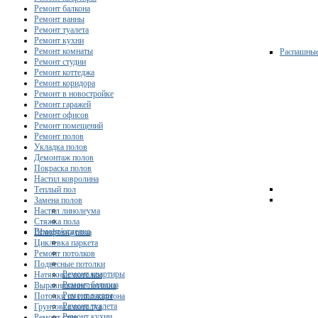
Ремонт балкона
Ремонт ванны
Ремонт туалета
Ремонт кухни
Ремонт комнаты
Распашны
Ремонт студии
Ремонт коттеджа
Ремонт коридора
Ремонт в новостройке
Ремонт гаражей
Ремонт офисов
Ремонт помещений
Ремонт полов
Укладка полов
Демонтаж полов
Покраска полов
Настил ковролина
Теплый пол
Замена полов
Настил линолеума
Стяжка пола
Ремонт/отделка
Шлифовка пола
Циклевка паркета
Ремонт потолков
Подвесные потолки
Ремонт квартиры
Натяжные потолки
Ремонт балкона
Выравнивание потолка
Ремонт ванны
Потолки из гипсокартона
Ремонт туалета
Грунтовка потолка
Ремонт кухни
Ремонт стен