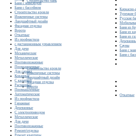
Строительство бань
Бани с мансардой
Бани с бассейном
Каркасно-
Строительство кровли
Турецкие 
Инженерные системы
Русские б
Ландшафтный дизайн
Мобильны
Фасадная отделка
Бани из бр
Ворота
Бани из к
Откатные
Бани из га
Из профнастила
Деревянны
с дистанционным управлением
Сауны
Для дачи
Бани с ма
Механические
Бани с ба
Металлические
Противопожарные
Промышленные
Строительство кровли
Для гаража
Инженерные системы
Кованные
Ландшафтный дизайн
С калиткой
Фасадная отделка
Распашные
Ворота
Промышленные
Автоматические
Откатные
Из профнастила
Гаражные
Деревянные
С электроприводом
Металлические
Для дачи
Противопожарные
Ремонт/отделка
Ремонт квартиры