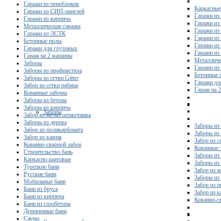
Гаражи из пеноблоков
Каркасные
Гаражи из СИП-панелей
Гаражи из 
Гаражи из кирпича
Гаражи из
Металлические гаражи
Гаражи из
Гаражи из ЛСТК
Гаражи из
Бетонные полы
Гаражи из
Гаражи для грузовых
Гаражи из
Гараж на 2 машины
Металличе
Заборы
Гаражи и
Заборы из профнастила
Бетонные 
Заборы из сетки Gitter
Гаражи дл
Забор из сетки рабица
Гараж на 
Кованные заборы
Заборы из бетона
Заборы из кирпича
Заборы
Забор из метал.штакетника
Заборы из дерева
Заборы из
Забор из поликарбоната
Заборы из 
Забор из камня
Забор из с
Кованно-сварной забор
Кованные 
Строительство бань
Заборы из
Каркасно-щитовые
Заборы из
Турецкие бани
Забор из 
Русские бани
Заборы из
Мобильные бани
Забор из 
Бани из бруса
Забор из 
Бани из кирпича
Кованно-с
Бани из газобетона
Деревянные бани
Сауны