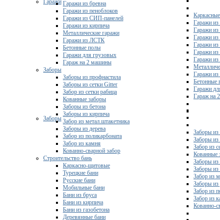
Гаражи
Гаражи из бревна
Гаражи из пеноблоков
Каркасные
Гаражи из СИП-панелей
Гаражи из 
Гаражи из кирпича
Гаражи из
Металлические гаражи
Гаражи из
Гаражи из ЛСТК
Гаражи из
Бетонные полы
Гаражи из
Гаражи для грузовых
Гаражи из
Гараж на 2 машины
Металличе
Заборы
Гаражи и
Заборы из профнастила
Бетонные 
Заборы из сетки Gitter
Гаражи дл
Забор из сетки рабица
Гараж на 
Кованные заборы
Заборы из бетона
Заборы из кирпича
Заборы
Забор из метал.штакетника
Заборы из дерева
Заборы из
Забор из поликарбоната
Заборы из 
Забор из камня
Забор из с
Кованно-сварной забор
Кованные 
Строительство бань
Заборы из
Каркасно-щитовые
Заборы из
Турецкие бани
Забор из 
Русские бани
Заборы из
Мобильные бани
Забор из 
Бани из бруса
Забор из 
Бани из кирпича
Кованно-с
Бани из газобетона
Деревянные бани