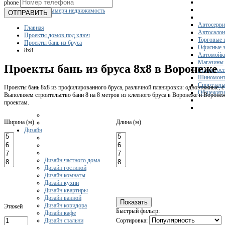
phone
Склады
Коммерч.недвижимость
ОТПРАВИТЬ
Автосерви
Главная
Автосало
Проекты домов под ключ
Торговые 
Проекты бань из бруса
Офисные з
8x8
Автомойк
Магазины
Проекты бань из бруса 8х8 в Воронеже
Мини-гос
Шиномонт
Спортзал
Проекты бань 8х8 из профилированного бруса, различной планировки: одноэтажные, с 
Общежити
Выполняем строительство бани 8 на 8 метров из клееного бруса в Воронеже и Вороне
проектам.
Ширина (м)
Длина (м)
Дизайн
Дизайн частного дома
Дизайн гостиной
Дизайн комнаты
Дизайн кухни
Дизайн квартиры
Дизайн ванной
Дизайн коридора
Этажей
Быстрый фильтр:
Дизайн кафе
Дизайн спальни
Сортировка: