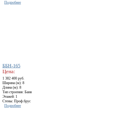
Подробнее
ББН-165
Цена:
1 382 400 руб.
Ширина (м): 8
Длина (м): 8
Тип строения: Баня
Этажей: 1
Стены: Проф.брус
Подробнее