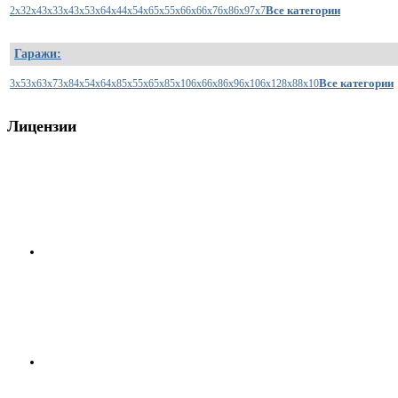
Все категории
2x3
2x4
3x3
3x4
3x5
3x6
4x4
4x5
4x6
5x5
5x6
6x6
6x7
6x8
6x9
7x7
Гаражи:
Все категории
3x5
3x6
3x7
3x8
4x5
4x6
4x8
5x5
5x6
5x8
5x10
6x6
6x8
6x9
6x10
6x12
8x8
8x10
Лицензии