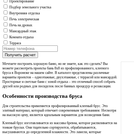
Проектирование
Подбор земельного участка
Внутренняя отделка
Печь электрическая
Печь на дровах
Мансардный этаж
Комната отдыха
Терраса
Получить расчет
Мечтаете построить хорошую баню, но не знаете, как это сделать? Вы
можете рассмотреть проекты бань 8х8 из профилированного, клееного
бруса в Воронеже на нашем сайте. В каталоге представлены различные
варианты проектов – одноэтажные, двухэтажные, с террасой или мансардой.
Просторные и светлые бани с зоной отдыха – это отличный способ собрать
друзей или родных для посиделок после банных процедур и релаксации.
Особенности производства бруса
Для строительства применяется профилированный клееный брус. Это
элитный материал, который отвечает современным требованиям. Несмотря
на высокую цену, является идеальным вариантом для возведения бани.
Клееный брус изготавливается из массива бревна, которое распиливается на
тонкие бруски. Они тщательно сортируются, обрабатываются,
высушиваются до определенной влажности. Это ламели, которые