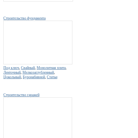
Строительство фундамента
Под ключ
,
Свайный
,
Монолитная плита
,
Ленточный
,
Мелкозаглубленный
,
Цокольный
,
Буронабивной
,
Статьи
Строительство гаражей