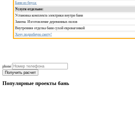
Бани из бруса:
Услуги отдельно:
Установка комплекта электрики внутри бани
Замена. Изготовление деревянных полов
Внутренняя отделка бани сухой евровагонкой
Хочу подробную смету!
Рассчитаем смету исходя из вашего б
(подберем оптимальные м
phone
Получить расчет
Популярные
проекты бань