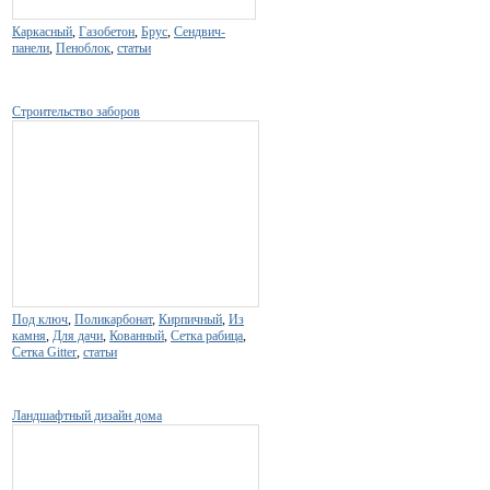
Каркасный
,
Газобетон
,
Брус
,
Сендвич-
панели
,
Пеноблок
,
статьи
Строительство заборов
Под ключ
,
Поликарбонат
,
Кирпичный
,
Из
камня
,
Для дачи
,
Кованный
,
Сетка рабица
,
Сетка Gitter
,
статьи
Ландшафтный дизайн дома