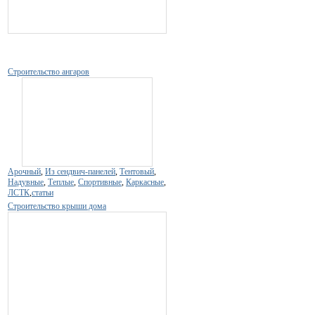
Строительство ангаров
Арочный
,
Из сендвич-панелей
,
Тентовый
,
Надувные
,
Теплые
,
Спортивные
,
Каркасные
,
ЛСТК
,
статьи
Строительство крыши дома