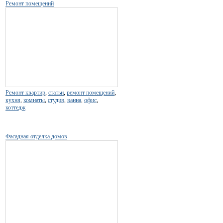
Ремонт помещений
Ремонт квартир
,
статьи
,
ремонт помещений
,
кухня
,
комнаты
,
студия
,
ванна
,
офис
,
коттедж
Фасадная отделка домов