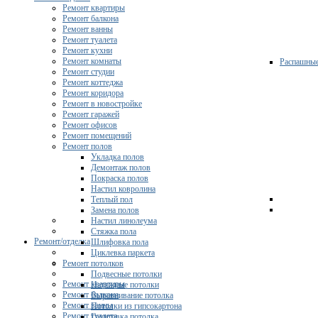
Ремонт квартиры
Ремонт балкона
Ремонт ванны
Ремонт туалета
Ремонт кухни
Ремонт комнаты
Распашны
Ремонт студии
Ремонт коттеджа
Ремонт коридора
Ремонт в новостройке
Ремонт гаражей
Ремонт офисов
Ремонт помещений
Ремонт полов
Укладка полов
Демонтаж полов
Покраска полов
Настил ковролина
Теплый пол
Замена полов
Настил линолеума
Стяжка пола
Ремонт/отделка
Шлифовка пола
Циклевка паркета
Ремонт потолков
Подвесные потолки
Ремонт квартиры
Натяжные потолки
Ремонт балкона
Выравнивание потолка
Ремонт ванны
Потолки из гипсокартона
Ремонт туалета
Грунтовка потолка