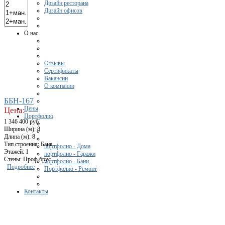
Дизайн ресторана
Дизайн офисов
О нас
Отзывы
Сертификаты
Вакансии
О компании
ББН-167
Цены
Цена:
Портфолио
1 346 400 руб.
Ширина (м): 8
Длина (м): 8
Тип строения: Баня
портфолио - Дома
Этажей: 1
портфолио - Гаражи
Стены: Проф.брус
портфолио - Бани
Подробнее
Портфолио - Ремонт
Контакты