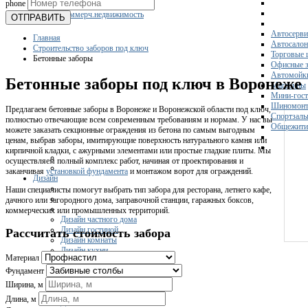
phone
Склады
Коммерч.недвижимость
ОТПРАВИТЬ
Автосерви
Главная
Автосало
Строительство заборов под ключ
Торговые 
Бетонные заборы
Офисные з
Автомойк
Бетонные заборы под ключ в Воронеже
Магазины
Мини-гос
Шиномонт
Предлагаем бетонные заборы в Воронеже и Воронежской области под ключ,
Спортзал
полностью отвечающие всем современным требованиям и нормам. У нас вы
Общежити
можете заказать секционные ограждения из бетона по самым выгодным
ценам, выбрав заборы, имитирующие поверхность натурального камня или
кирпичной кладки, с ажурными элементами или простые гладкие плиты. Мы
осуществляем полный комплекс работ, начиная от проектирования и
заканчивая
установкой фундамента
и монтажом ворот для ограждений.
Дизайн
Наши специалисты помогут выбрать тип забора для ресторана, летнего кафе,
дачного или загородного дома, заправочной станции, гаражных боксов,
коммерческих или промышленных территорий.
Дизайн частного дома
Дизайн гостиной
Рассчитать стоимость забора
Дизайн комнаты
Дизайн кухни
Материал
Дизайн квартиры
Дизайн ванной
Фундамент
Дизайн коридора
Ширина, м
Дизайн кафе
Длина, м
Дизайн спальни