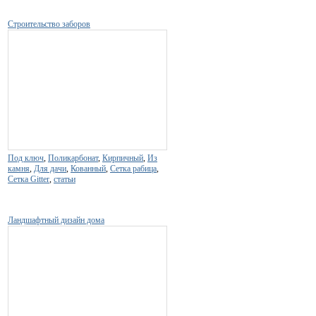
Строительство заборов
Под ключ
,
Поликарбонат
,
Кирпичный
,
Из
камня
,
Для дачи
,
Кованный
,
Сетка рабица
,
Сетка Gitter
,
статьи
Ландшафтный дизайн дома