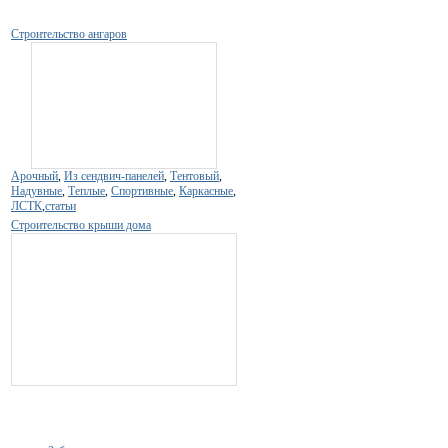
Строительство ангаров
Арочный
,
Из сендвич-панелей
,
Тентовый
,
Надувные
,
Теплые
,
Спортивные
,
Каркасные
,
ЛСТК
,
статьи
Строительство крыши дома