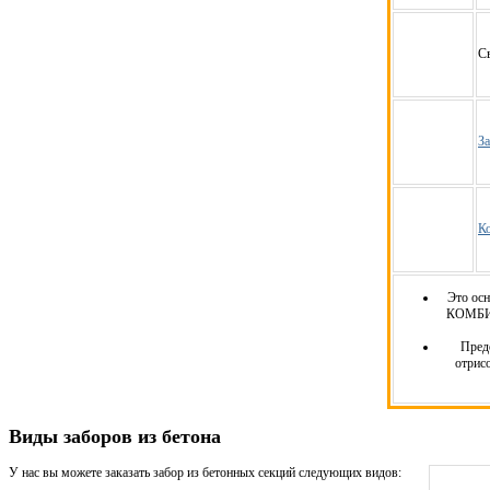
С
За
К
Это осн
КОМБИН
Пред
отрис
Виды заборов из бетона
У нас вы можете заказать забор из бетонных секций следующих видов: