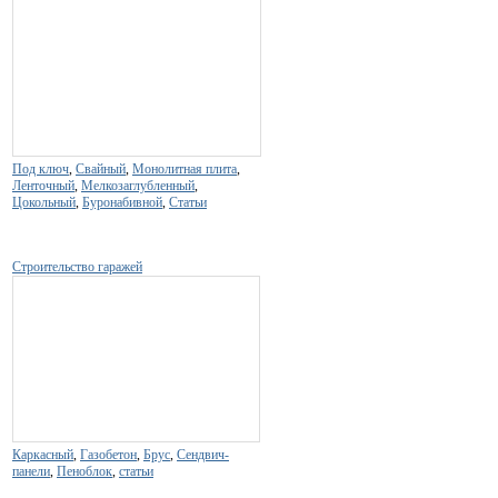
Под ключ
,
Свайный
,
Монолитная плита
,
Ленточный
,
Мелкозаглубленный
,
Цокольный
,
Буронабивной
,
Статьи
Строительство гаражей
Каркасный
,
Газобетон
,
Брус
,
Сендвич-
панели
,
Пеноблок
,
статьи