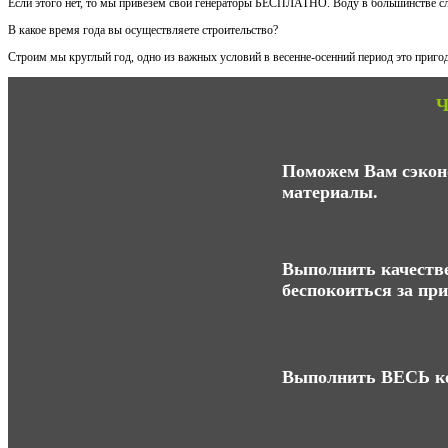
Если этого нет, то мы привезем свои генераторы БЕСПЛАТНО. Воду в большинстве сл
В какое время года вы осуществляете строительство?
Строим мы круглый год, одно из важных условий в весенне-осенний период это пригод
Ч
Поможем Вам сэконо
материалы.
Выполнить качестве
беспокоиться за пр
Выполнить ВЕСЬ ко