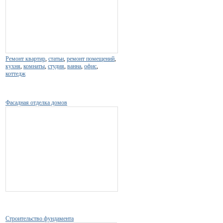
Ремонт квартир
,
статьи
,
ремонт помещений
,
кухня
,
комнаты
,
студия
,
ванна
,
офис
,
коттедж
Фасадная отделка домов
Строительство фундамента