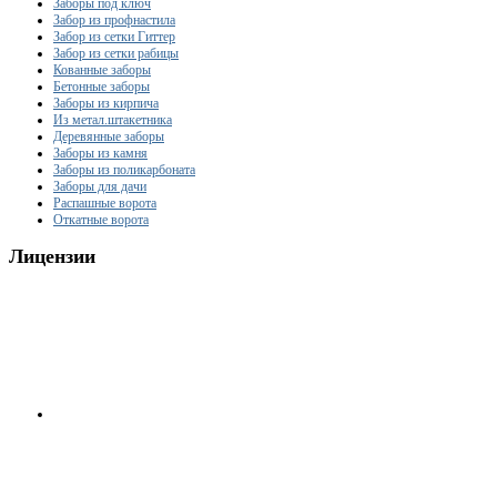
Заборы под ключ
Забор из профнастила
Забор из сетки Гиттер
Забор из сетки рабицы
Кованные заборы
Бетонные заборы
Заборы из кирпича
Из метал.штакетника
Деревянные заборы
Заборы из камня
Заборы из поликарбоната
Заборы для дачи
Распашные ворота
Откатные ворота
Лицензии