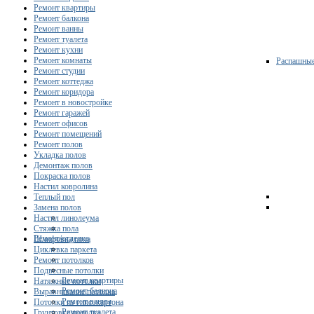
Ремонт квартиры
Ремонт балкона
Ремонт ванны
Ремонт туалета
Ремонт кухни
Ремонт комнаты
Распашны
Ремонт студии
Ремонт коттеджа
Ремонт коридора
Ремонт в новостройке
Ремонт гаражей
Ремонт офисов
Ремонт помещений
Ремонт полов
Укладка полов
Демонтаж полов
Покраска полов
Настил ковролина
Теплый пол
Замена полов
Настил линолеума
Стяжка пола
Ремонт/отделка
Шлифовка пола
Циклевка паркета
Ремонт потолков
Подвесные потолки
Ремонт квартиры
Натяжные потолки
Ремонт балкона
Выравнивание потолка
Ремонт ванны
Потолки из гипсокартона
Ремонт туалета
Грунтовка потолка