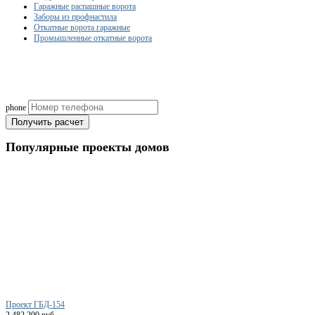
Гаражные распашные ворота
Заборы из профнастила
Откатные ворота гаражные
Промышленные откатные ворота
Рассчитаем смету исходя из вашего б
(подберем оптимальные м
phone
Получить расчет
Популярные
проекты домов
Проект ГБД-154