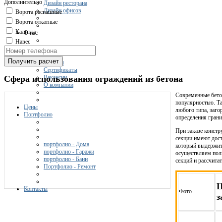
Дополнительно
Дизайн ресторана
Дизайн офисов
Ворота распашные
Ворота откатные
Калитка
О нас
Навес
Получить расчет
Отзывы
Сертификаты
Сфера использования ограждений из бетона
Вакансии
О компании
Современные бет
популярностью. Та
Цены
любого типа, заго
Портфолио
определения грани
При заказе констр
секции имеют дост
портфолио - Дома
который выдержит
портфолио - Гаражи
осуществляем пол
портфолио - Бани
секций и рассчита
Портфолио - Ремонт
Ц
Контакты
Фото
з