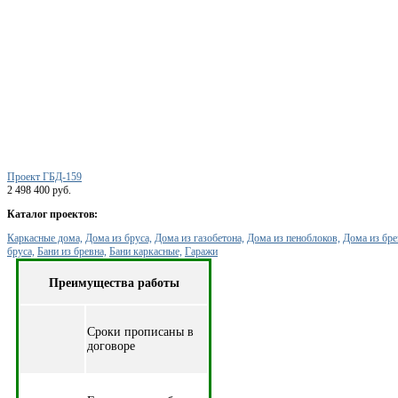
Проект ГБД-159
2 498 400 руб.
Каталог проектов:
Каркасные дома,
Дома из бруса,
Дома из газобетона,
Дома из пеноблоков,
Дома из бре
бруса,
Бани из бревна,
Бани каркасные,
Гаражи
Преимущества работы
Cроки прописаны в
договоре