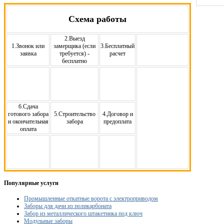
Схема работы
2.Выезд
1.Звонок или
замерщика (если
3.Бесплатный
заявка
требуется) -
расчет
бесплатно
6.Сдача
готового забора
5.Строительство
4.Договор и
и окончательная
забора
предоплата
оплата
Популярные услуги
Промышленные откатные ворота с электроприводом
Заборы для дачи из поликарбоната
Забор из металлического штакетника под ключ
Модульные заборы