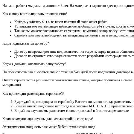
На наши работы мы даем гарантию от 3 лет. На материалы гарантию дает производител
Как я могу контролировать строительство?
Каждому клиенту мы высылаем поэтапный фото отчет работ.
Устанавливаем онлайн видео наблюдение за объектом 24ч в сутки, доступ к нем
Так же вы можете воспользоваться услугами компаний, которые осуществляют
Стройка идет поэтапной сдачей, вы всегда видите какой этап и только после 
Когда подписывается договор?
Договор на проектирование подписывается на встрече, перед первым общением
Договор на строительство подписывается после разработки и утверждения сме
Когда я должнен оплачивать вашу работу?
По проектированию вноситься аванс в течении 5-ти дней после подписания договора в
Оплата строительства разбивается соответственно этапам, которые прописаны в смете
материалов)
Как происходит размещение строителей?
Будет удобно, если рядом со стройкой у Вас есть возможность где разместить
Если же ничего подобного нет, тогда мы готовые БЕСПЛАТНО привезти свою
В крайних случаях мы разместим своих строителей в близлежащем хостеле
Какие коммуникации нужны для начала стройки: свет, вода?
Электричество мощностью не менее 5кВт и техническая вода.